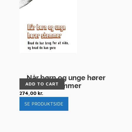
Når børn og unge hører
ADD TO CART
stemmer
274,00
kr.
SE PRODUKTSIDE