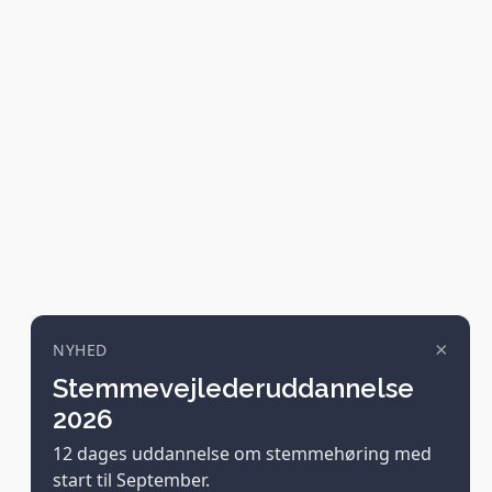
×
NYHED
Stemmevejlederuddannelse
2026
12 dages uddannelse om stemmehøring med
start til September.